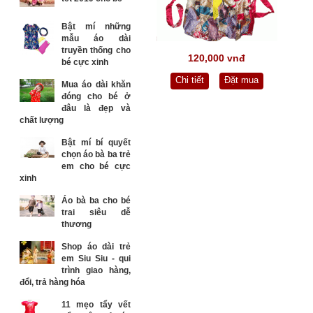
Bật mí những
mẫu áo dài
truyền thống cho
120,000 vnđ
bé cực xinh
Chi tiết
Đặt mua
Mua áo dài khăn
đóng cho bé ở
đâu là đẹp và
chất lượng
Bật mí bí quyết
chọn áo bà ba trẻ
em cho bé cực
xinh
Áo bà ba cho bé
trai siêu dễ
thương
Shop áo dài trẻ
em Siu Siu - qui
trình giao hàng,
đổi, trả hàng hóa
11 mẹo tẩy vết