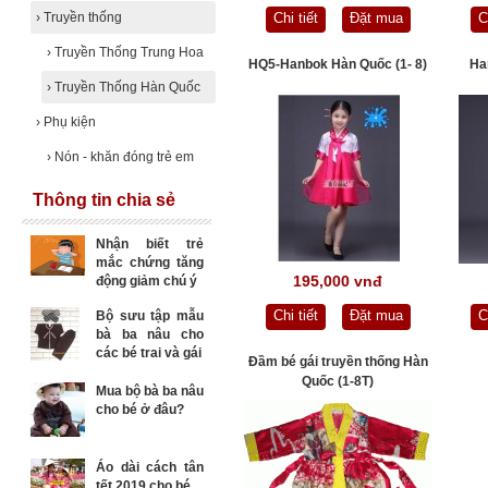
›
Truyền thống
Chi tiết
Đặt mua
C
›
Truyền Thống Trung Hoa
HQ5-Hanbok Hàn Quốc (1- 8)
Ha
›
Truyền Thống Hàn Quốc
›
Phụ kiện
›
Nón - khăn đóng trẻ em
Thông tin chia sẻ
Nhận biết trẻ
mắc chứng tăng
195,000 vnđ
động giảm chú ý
Chi tiết
Đặt mua
C
Bộ sưu tập mẫu
bà ba nâu cho
các bé trai và gái
Đầm bé gái truyền thống Hàn
Quốc (1-8T)
Mua bộ bà ba nâu
cho bé ở đâu?
Áo dài cách tân
tết 2019 cho bé