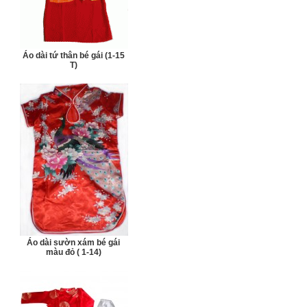
Áo dài tứ thân bé gái (1-15
T)
Áo dài sườn xám bé gái
màu đỏ ( 1-14)