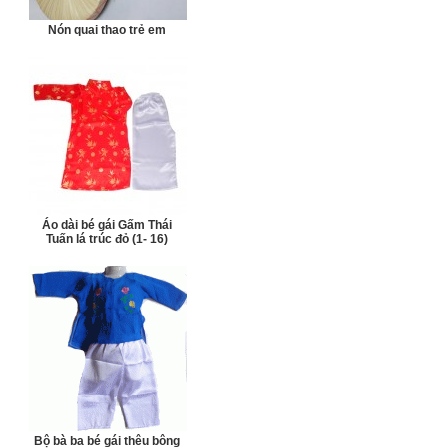
Nón quai thao trẻ em
Áo dài bé gái Gấm Thái
Tuấn lá trúc đỏ (1- 16)
Bộ bà ba bé gái thêu bông