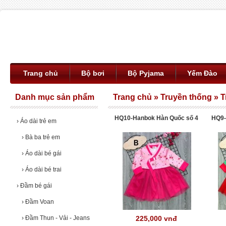
Trang chủ
Bộ bơi
Bộ Pyjama
Yếm Đào
Danh mục sản phẩm
Trang chủ
»
Truyền thống
»
T
HQ10-Hanbok Hàn Quốc số 4
HQ9-
›
Áo dài trẻ em
›
Bà ba trẻ em
›
Áo dài bé gái
›
Áo dài bé trai
›
Đầm bé gái
›
Đầm Voan
›
Đầm Thun - Vải - Jeans
225,000 vnđ