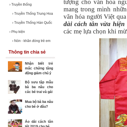
tượng cho văn hóa ngư
›
Truyền thống
mang trong mình nhữn
›
Truyền Thống Trung Hoa
văn hóa người Việt qua 
dài cách tân vừa hiện 
›
Truyền Thống Hàn Quốc
các mẹ lựa chọn khi mừ
›
Phụ kiện
›
Nón - khăn đóng trẻ em
Thông tin chia sẻ
Nhận biết trẻ
mắc chứng tăng
động giảm chú ý
Bộ sưu tập mẫu
bà ba nâu cho
các bé trai và gái
Mua bộ bà ba nâu
cho bé ở đâu?
Áo dài cách tân
tết 2019 cho bé