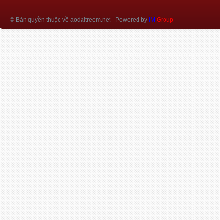
© Bản quyền thuộc về aodaitreem.net
- Powered by
IM
Group