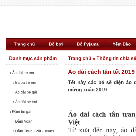
Trang chủ
Bộ bơi
Bộ Pyjama
Yếm Đào
Danh mục sản phẩm
Trang chủ
»
Thông tin chia s
Áo dài cách tân tết 2019
›
Áo dài trẻ em
Tết này các bé sẽ diện áo 
›
Bà ba trẻ em
mừng xuân 2019
›
Áo dài bé gái
›
Áo dài bé trai
›
Đầm bé gái
Áo dài cách tân tra
Việt
›
Đầm Voan
Từ xưa đến nay, áo dà
›
Đầm Thun - Vải - Jeans