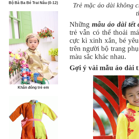
Bộ Bà Ba Bé Trai Nâu (0-12)
Trẻ mặc áo dài không c
t
Những
mẫu áo dài tết 
trẻ vẫn có thể thoải m
cực kì xinh xắn, bé yêu
trên người bộ trang phục
màu sắc khác nhau.
Gợi ý vài mẫu áo dài 
Khăn đóng trẻ em