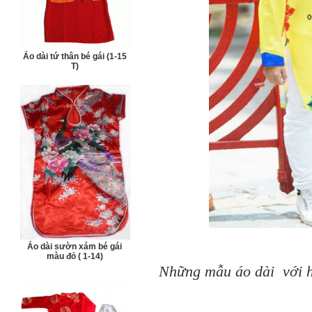
Áo dài tứ thân bé gái (1-15
T)
Áo dài sườn xám bé gái
màu đỏ ( 1-14)
Những mẫu áo dài với h