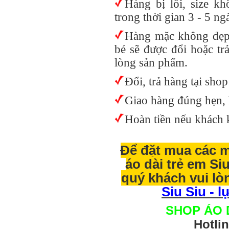
Hàng bị lỗi, size k
trong thời gian 3 - 5 n
Hàng mặc không đẹp,
bé sẽ được đổi hoặc tr
lòng sản phẩm.
Đổi, trả hàng tại sh
Giao hàng đúng hẹn, 
Hoàn tiền nếu khách 
Để đặt mua các m
áo dài trẻ em Si
quý khách vui lòn
Siu Siu - 
SHOP ÁO 
Hotli