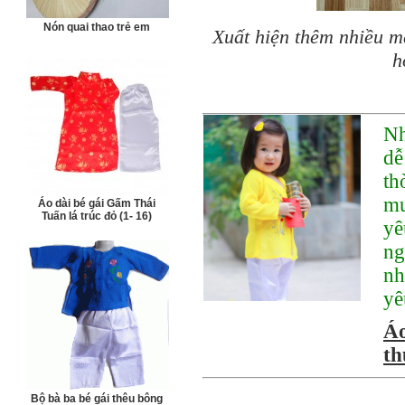
Nón quai thao trẻ em
Xuất hiện thêm nhiều m
h
Nh
dễ
th
mu
Áo dài bé gái Gấm Thái
Tuấn lá trúc đỏ (1- 16)
yê
ng
nh
yê
Á
th
Bộ bà ba bé gái thêu bông