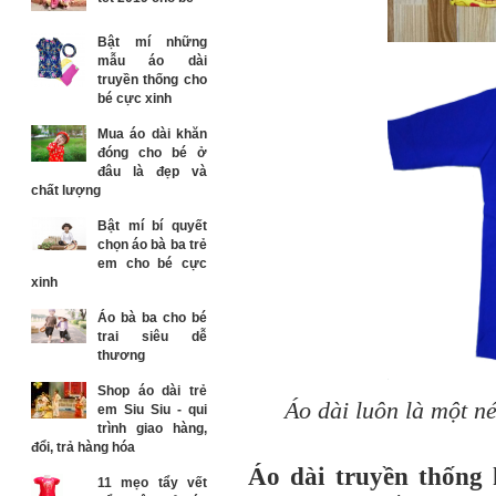
Bật mí những
mẫu áo dài
truyền thống cho
bé cực xinh
Mua áo dài khăn
đóng cho bé ở
đâu là đẹp và
chất lượng
Bật mí bí quyết
chọn áo bà ba trẻ
em cho bé cực
xinh
Áo bà ba cho bé
trai siêu dễ
thương
Shop áo dài trẻ
Áo dài luôn là một n
em Siu Siu - qui
trình giao hàng,
đổi, trả hàng hóa
Áo dài truyền thống 
11 mẹo tẩy vết