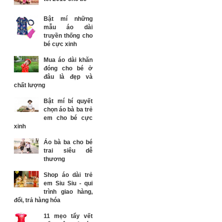
Bật mí những
mẫu áo dài
truyền thống cho
bé cực xinh
Mua áo dài khăn
đóng cho bé ở
đâu là đẹp và
chất lượng
Bật mí bí quyết
chọn áo bà ba trẻ
em cho bé cực
xinh
Áo bà ba cho bé
trai siêu dễ
thương
Shop áo dài trẻ
em Siu Siu - qui
trình giao hàng,
đổi, trả hàng hóa
11 mẹo tẩy vết