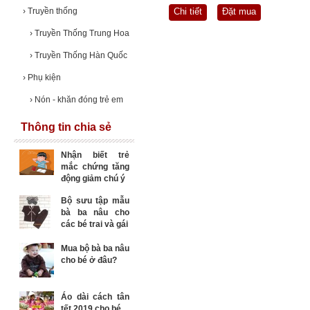
›
Truyền thống
Chi tiết
Đặt mua
›
Truyền Thống Trung Hoa
›
Truyền Thống Hàn Quốc
›
Phụ kiện
›
Nón - khăn đóng trẻ em
Thông tin chia sẻ
Nhận biết trẻ
mắc chứng tăng
động giảm chú ý
Bộ sưu tập mẫu
bà ba nâu cho
các bé trai và gái
Mua bộ bà ba nâu
cho bé ở đâu?
Áo dài cách tân
tết 2019 cho bé