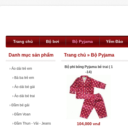
Trang chủ
Bộ bơi
Bộ Pyjama
Yếm Đào
Danh mục sản phẩm
Trang chủ
»
Bộ Pyjama
Bộ phi bóng Pyjama bé trai ( 1
›
Áo dài trẻ em
-14)
›
Bà ba trẻ em
›
Áo dài bé gái
›
Áo dài bé trai
›
Đầm bé gái
›
Đầm Voan
›
Đầm Thun - Vải - Jeans
104,000 vnđ