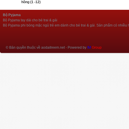
hồng (1 -12)
Bộ Pyjama
Bộ Pyjama tay dài cho bé trai & gái
Bộ Pyjama phi bóng mặc ngủ trẻ em dành cho bé trai & gái. Sản phẩm có nhiều hìn
© Bản quyền thuộc về aodaitreem.net
- Powered by
IM
Group