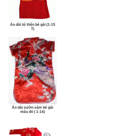
Áo dài tứ thân bé gái (1-15
T)
Áo dài sườn xám bé gái
màu đỏ ( 1-14)