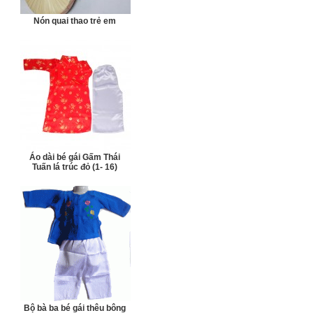
Nón quai thao trẻ em
Áo dài bé gái Gấm Thái
Tuấn lá trúc đỏ (1- 16)
Bộ bà ba bé gái thêu bông