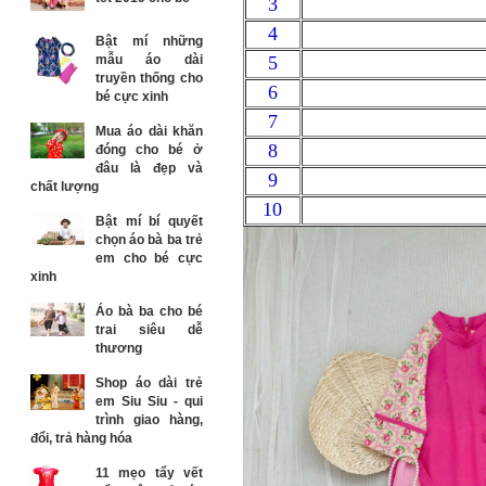
3
4
Bật mí những
mẫu áo dài
5
truyền thống cho
6
bé cực xinh
7
Mua áo dài khăn
8
đóng cho bé ở
đâu là đẹp và
9
chất lượng
10
39 đến 
Bật mí bí quyết
chọn áo bà ba trẻ
em cho bé cực
xinh
Áo bà ba cho bé
trai siêu dễ
thương
Shop áo dài trẻ
em Siu Siu - qui
trình giao hàng,
đổi, trả hàng hóa
11 mẹo tẩy vết