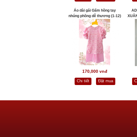
Áo dài gái Gấm hồng tay
AD
nhúng phồng dễ thương (1-12)
XUÂN
170,000 vnđ
Chi tiết
Đặt mua
C