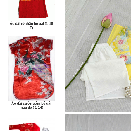
Áo dài tứ thân bé gái (1-15
T)
Áo dài sườn xám bé gái
màu đỏ ( 1-14)