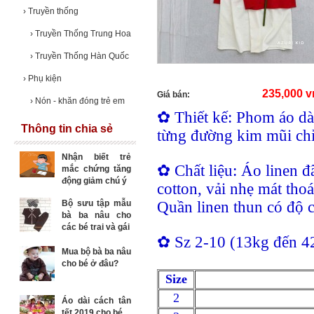
›
Truyền thống
›
Truyền Thống Trung Hoa
›
Truyền Thống Hàn Quốc
›
Phụ kiện
235,000 
Giá bán:
›
Nón - khăn đóng trẻ em
✿ Thiết kế: Phom áo dà
Thông tin chia sẻ
từng đường kim mũi chỉ
Nhận biết trẻ
✿ Chất liệu: Áo linen đ
mắc chứng tăng
động giảm chú ý
cotton, vải nhẹ mát tho
Bộ sưu tập mẫu
Quần linen thun có độ 
bà ba nâu cho
các bé trai và gái
✿ Sz 2-10 (13kg đến 4
Mua bộ bà ba nâu
cho bé ở đâu?
Size
2
Áo dài cách tân
tết 2019 cho bé