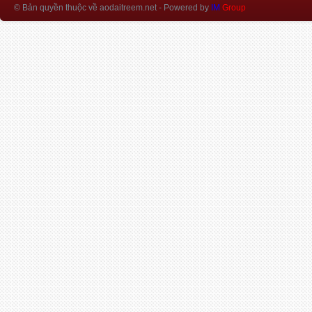
© Bản quyền thuộc về aodaitreem.net
- Powered by
IM
Group