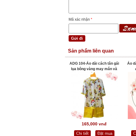
Mã xác nhận
*
Sản phẩm liên quan
ADG 104-Áo dài cách tân gái
Áo dà
lụa bông vàng may mắn và
hạnh phúc (1-8)
165,000 vnđ
Chi tiết
Đặt mua
C