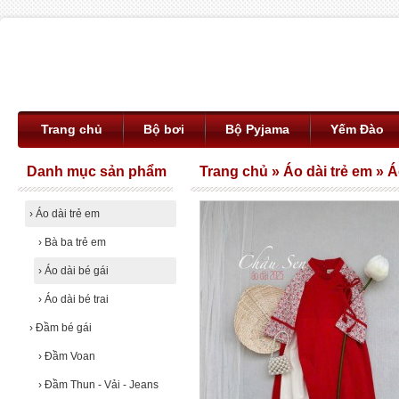
Trang chủ
Bộ bơi
Bộ Pyjama
Yếm Đào
Danh mục sản phẩm
Trang chủ
»
Áo dài trẻ em
»
Á
›
Áo dài trẻ em
›
Bà ba trẻ em
›
Áo dài bé gái
›
Áo dài bé trai
›
Đầm bé gái
›
Đầm Voan
›
Đầm Thun - Vải - Jeans