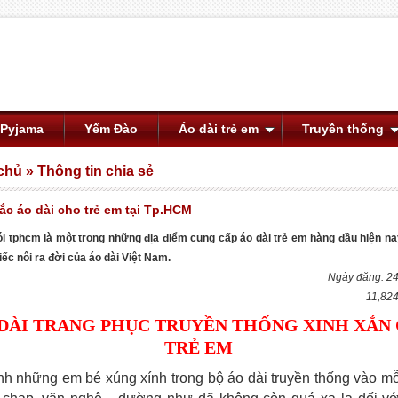
 Pyjama
Yếm Đào
Áo dài trẻ em
Truyền thống
chủ
»
Thông tin chia sẻ
c áo dài cho trẻ em tại Tp.HCM
ói tphcm là một trong những địa điểm cung cấp áo dài trẻ em hàng đầu hiện na
iếc nôi ra đời của áo dài Việt Nam.
Ngày đăng: 2
11,824
DÀI TRANG PHỤC TRUYỀN THỐNG XINH XẮN
TRẺ EM
nh những em bé xúng xính trong bộ áo dài truyền thống vào mỗi