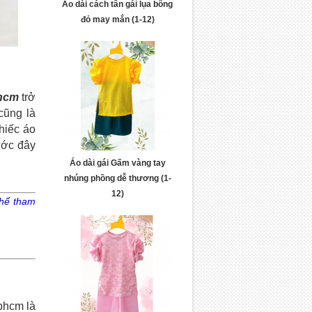
Áo dài cách tân gái lụa bông
đỏ may mắn (1-12)
phcm
trở
cũng là
hiếc áo
ước đây
Áo dài gái Gấm vàng tay
nhúng phồng dễ thương (1-
12)
thể tham
phcm là