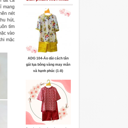
 tất cả
hỉ mang
nên nét
hu hút,
uôn tìm
mặc vào
khi mặc
ADG 104-Áo dài cách tân
gái lụa bông vàng may mắn
và hạnh phúc (1-8)