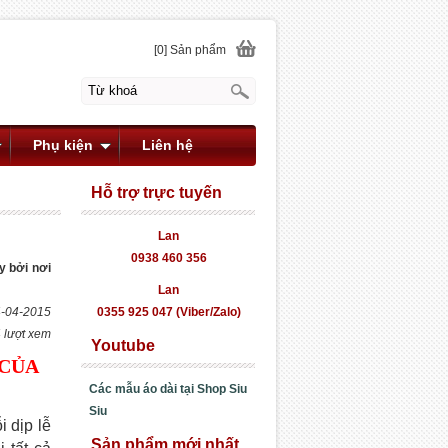
[0] Sản phẩm
Phụ kiện
Liên hệ
Hỗ trợ trực tuyến
Lan
0938 460 356
y bởi nơi
Lan
4-04-2015
0355 925 047 (Viber/Zalo)
 lượt xem
Youtube
 CỦA
C
ác mẫu áo dài tại Shop Siu
Siu
 dịp lễ
Sản phẩm mới nhất