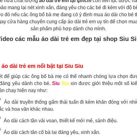
ế nữa chất lượng
áo dài trẻ em tại tphcm
còn liên tục được n
ảo mang lại nét xinh xắn, đáng yêu cho các bé đi kèm với độ b
Do đó nếu các ông bố bà mẹ đang có ý định mua áo dài cho bé t
ay cửa hàng chuyên cung cấp áo dài trẻ em uy tín để chọn mu
sản phẩm phù hợp dành cho mình.
ideo các mẫu áo dài trẻ em đẹp tại shop Siu S
áo dài trẻ em nổi bật tại Siu Siu
ệt để giúp các ông bố bà mẹ có thể nhanh chóng lựa chọn đ
 đáng yêu dành cho bé,
Siu
Siu
xin được giới thiệu một số ki
án chạy hiện nay như:
Áo dài truyền thống gấm thái tuấn đi kèm khăn đóng với nh
ắc và hoa văn khác nhau.
Áo dài cách tân vải voan, thiết kế mới mẻ, sành điệu.
Áo dài cách tân cổ bà lai đáng yêu, xinh xắn.