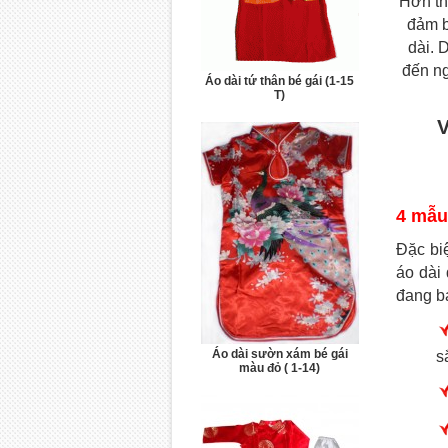
Hơn th
đảm b
dài. 
đến ng
Áo dài tứ thân bé gái (1-15
T)
V
4 mẫu 
Đặc bi
áo dài
đang b
Áo dài sườn xám bé gái
s
màu đỏ ( 1-14)