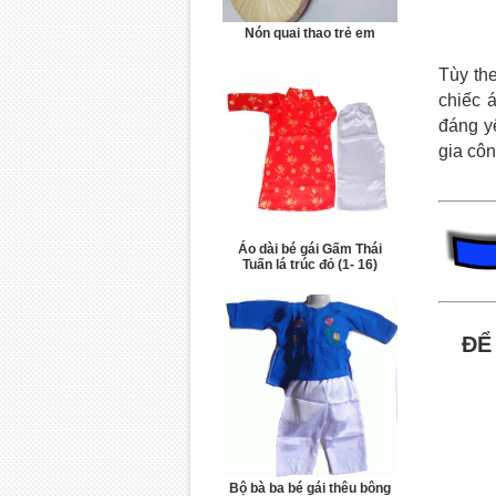
Nón quai thao trẻ em
Tùy th
chiếc 
đáng y
gia côn
Áo dài bé gái Gấm Thái
Tuấn lá trúc đỏ (1- 16)
ĐỂ
Bộ bà ba bé gái thêu bông