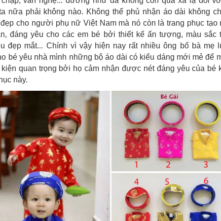
ội chạp, văn nghệ... dường như đã không còn quá xa lạ đối với
ta nữa phải không nào. Không thể phủ nhận áo dài không c
 đẹp cho người phụ nữ Việt Nam mà nó còn là trang phục tạo 
ắn, đáng yêu cho các em bé bởi thiết kế ấn tượng, màu sắc t
iệu đẹp mắt... Chính vì vậy hiện nay rất nhiều ông bố bà mẹ l
ho bé yêu nhà mình những bộ áo dài có kiểu dáng mới mẻ để 
 kiện quan trọng bởi họ cảm nhận được nét đáng yêu của bé 
hục này.