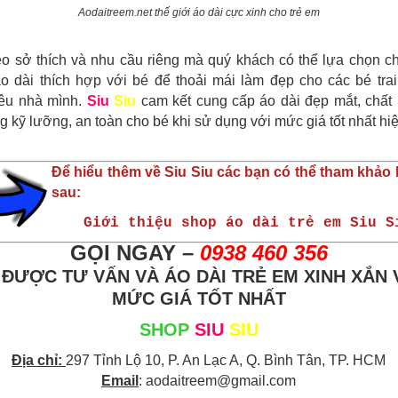
Aodaitreem.net thế giới áo dài cực xinh cho trẻ em
eo sở thích và nhu cầu riêng mà quý khách có thể lựa chọn c
áo dài thích hợp với bé để thoải mái làm đẹp cho các bé trai
êu nhà mình.
Siu
Siu
cam kết cung cấp áo dài đẹp mắt, chất li
g kỹ lưỡng, an toàn cho bé khi sử dụng với mức giá tốt nhất hi
Để hiểu thêm về Siu Siu các bạn có thể tham khảo b
sau:
Giới thiệu shop áo dài trẻ em Siu S
GỌI NGAY –
0938 460 356
 ĐƯỢC TƯ VẤN VÀ ÁO DÀI TRẺ EM XINH XẮN 
MỨC GIÁ TỐT NHẤT
SHOP
SIU
SIU
Địa chỉ:
297 Tỉnh Lộ 10, P. An Lạc A, Q. Bình Tân, TP. HCM
Email
:
aodaitreem@gmail.com