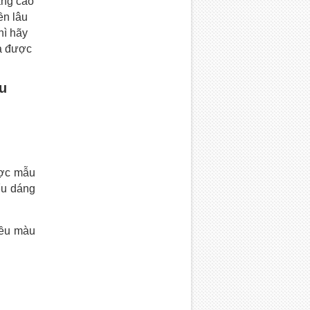
âng cao
ền lâu
hì hãy
a được
iu
ược mẫu
ểu dáng
iều màu