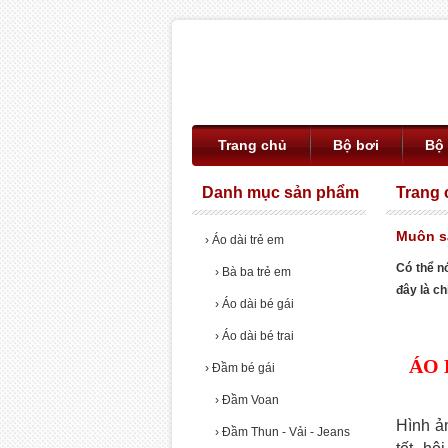
Trang chủ
Bộ bơi
Bộ
Danh mục sản phẩm
Trang 
Muôn sắ
›
Áo dài trẻ em
Có thể n
›
Bà ba trẻ em
đây là ch
›
Áo dài bé gái
›
Áo dài bé trai
ÁO 
›
Đầm bé gái
›
Đầm Voan
Hình ả
›
Đầm Thun - Vải - Jeans