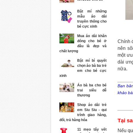
Bật mí những
mẫu áo dài
truyền thống cho
bé cực xinh
Mua áo dài khăn
đóng cho bé ở
Chính 
đâu là đẹp và
nên sô
chất lượng
một ưu
Bật mí bí quyết
dài ưn
chọn áo bà ba trẻ
nữa.
em cho bé cực
xinh
Áo bà ba cho bé
Bạn băn
trai siêu dễ
khảo bài
thương
Shop áo dài trẻ
em Siu Siu - qui
trình giao hàng,
Tại s
đổi, trả hàng hóa
11 mẹo tẩy vết
Nếu qu