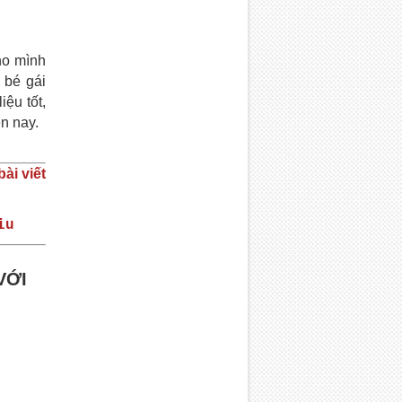
ho mình
 bé gái
ệu tốt,
ện nay.
ài viết
iu
VỚI