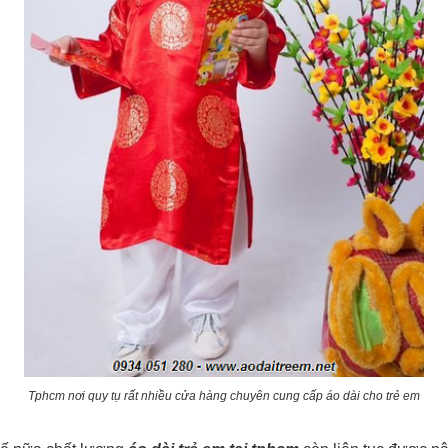
Tphcm nơi quy tụ rất nhiều cửa hàng chuyên cung cấp áo dài cho trẻ em