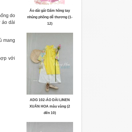
Áo dài gái Gấm hồng tay
hống do
nhúng phồng dễ thương (1-
y áo dài
12)
hú mang
hợp với
ADG 102-ÁO DÀI LINEN
XUÂN HOA màu vàng (2
đến 10)