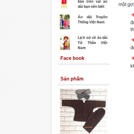
bẩn trên vải áo
một gợi
dài bạn nên biết
Áo dài Truyền
Thống Việt Nam
đ
t
Lịch sử về áo dài
Tứ Thân Việt
đ
Nam
Face book
k
Sản phẩm