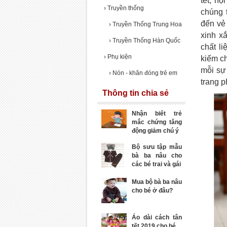
tết, h
›
Truyền thống
chúng 
đến vẻ
›
Truyền Thống Trung Hoa
xinh x
›
Truyền Thống Hàn Quốc
chất l
›
Phụ kiện
kiếm c
mỗi sự
›
Nón - khăn đóng trẻ em
trang p
Thông tin chia sẻ
Nhận biết trẻ
mắc chứng tăng
động giảm chú ý
Bộ sưu tập mẫu
bà ba nâu cho
các bé trai và gái
Mua bộ bà ba nâu
cho bé ở đâu?
Áo dài cách tân
tết 2019 cho bé