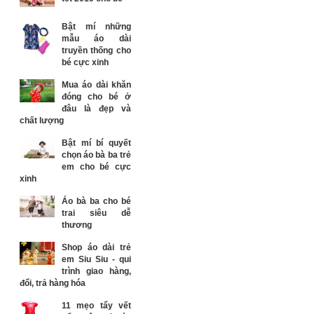
Bật mí những
mẫu áo dài
truyền thống cho
bé cực xinh
Mua áo dài khăn
đóng cho bé ở
đâu là đẹp và
chất lượng
Bật mí bí quyết
chọn áo bà ba trẻ
em cho bé cực
xinh
Áo bà ba cho bé
trai siêu dễ
thương
Shop áo dài trẻ
em Siu Siu - qui
trình giao hàng,
đổi, trả hàng hóa
11 mẹo tẩy vết