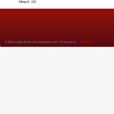
hồng (1 -12)
© Bản quyền thuộc về aodaitreem.net
- Powered by
IM
Group