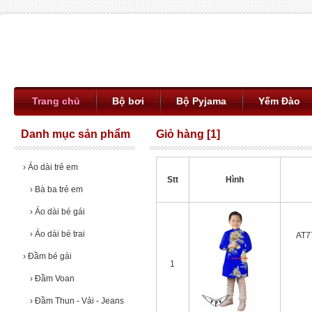
Trang chủ
Bộ bơi
Bộ Pyjama
Yếm Đào
Danh mục sản phẩm
Giỏ hàng [1]
›
Áo dài trẻ em
Stt
Hình
›
Bà ba trẻ em
›
Áo dài bé gái
›
Áo dài bé trai
AT77
›
Đầm bé gái
1
›
Đầm Voan
›
Đầm Thun - Vải - Jeans