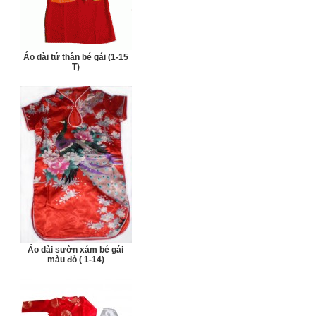
Áo dài tứ thân bé gái (1-15
T)
Áo dài sườn xám bé gái
màu đỏ ( 1-14)