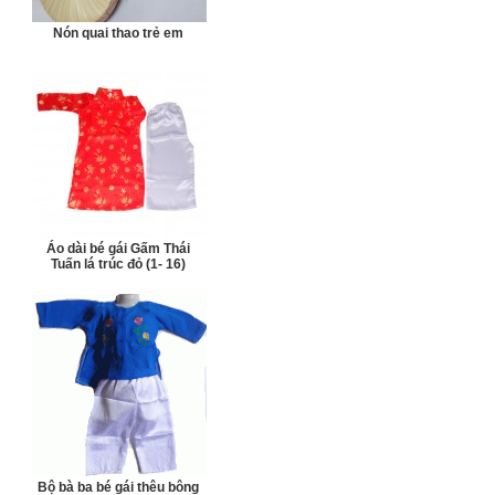
Nón quai thao trẻ em
Áo dài bé gái Gấm Thái
Tuấn lá trúc đỏ (1- 16)
Bộ bà ba bé gái thêu bông